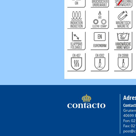
Adre
Contac
Gruiten
40699 
Fon: 02
Fax: 02
post@c