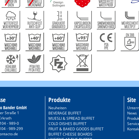
sse
Produkte
Site
to Bander GmbH
Neuheiten
Unter
er Straße 1
BEVERAGE BUFFET
News
Erkrath
MUESLI & SPREAD BUFFET
Produk
104 - 989-0
COLD DISHES BUFFET
Servic
104 - 989-299
FRUIT & BAKED GOODS BUFFET
Kontak
ontacto.de
BUFFET CHEESE BOARDS